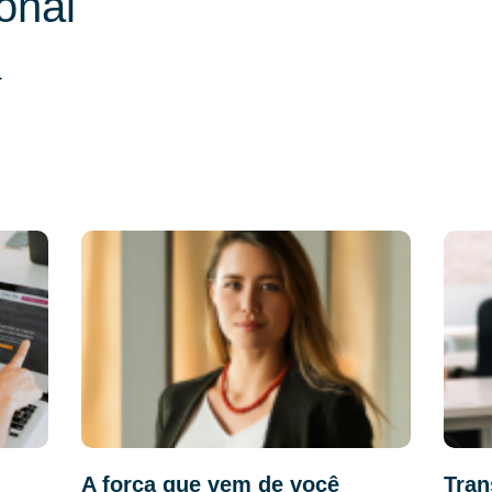
ional
}
A força que vem de você
Tra