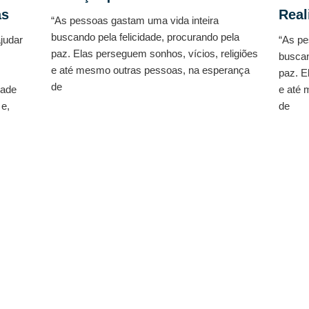
as
Real
“As pessoas gastam uma vida inteira
buscando pela felicidade, procurando pela
judar
“As pe
paz. Elas perseguem sonhos, vícios, religiões
buscan
e até mesmo outras pessoas, na esperança
paz. E
de
dade
e até 
 e,
de