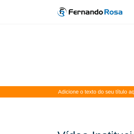
Ir
para
o
conteúdo
Adicione o texto do seu título a