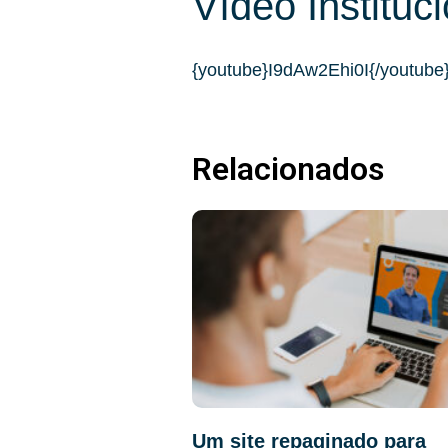
Vídeo Instituc
{youtube}I9dAw2Ehi0I{/youtube
Relacionados
Um site repaginado para